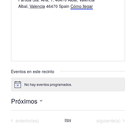
Albal
,
Valencia
46470
Spain
Cómo llegar
Eventos en este recinto
No hay eventos programados.
Aviso
Próximos
Selecciona
la
fecha.
Eventos
Eventos
anterior(es)
Hoy
siguiente(s)