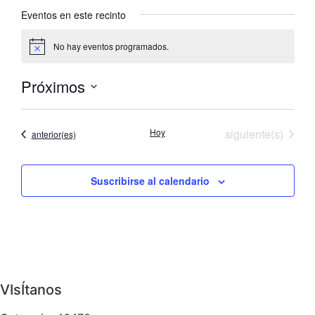
Eventos en este recinto
No hay eventos programados.
Aviso
Próximos
Selecciona
la
fecha.
Eventos
Hoy
siguiente(s)
Eventos
anterior(es)
Suscribirse al calendario
VIsÍtanos