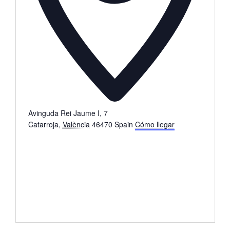
Avinguda Rei Jaume I, 7
Catarroja
,
València
46470
Spain
Cómo llegar