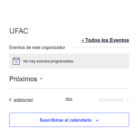
UFAC
« Todos los Eventos
Eventos de este organizador
No hay eventos programados.
Aviso
Próximos
Selecciona
la
fecha.
Eventos
Hoy
siguiente(s)
Eventos
anterior(es)
Suscribirse al calendario